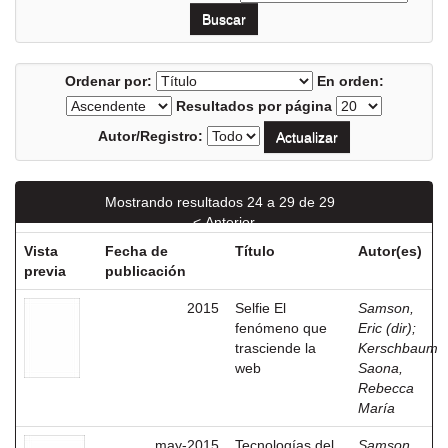
Ordenar por:
En orden:
Resultados por página
Autor/Registro:
Mostrando resultados 24 a 29 de 29
< Anterior
Vista
Fecha de
Título
Autor(es)
previa
publicación
2015
Selfie El
Samson,
fenómeno que
Eric (dir)
;
trasciende la
Kerschbaum
web
Saona,
Rebecca
María
may-2015
Tecnologías del
Samson,