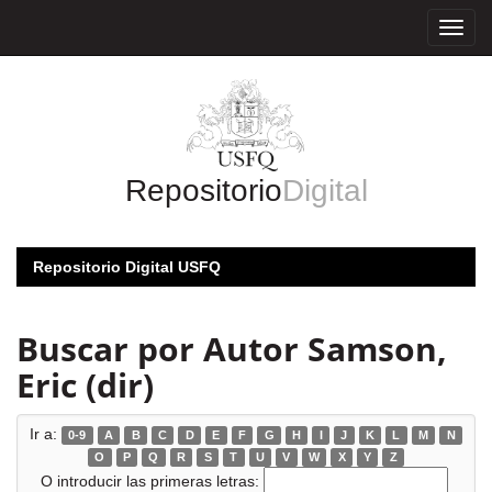
Skip
navigation
Repositorio
Digital
Repositorio Digital USFQ
Buscar por Autor Samson,
Eric (dir)
Ir a:
0-9
A
B
C
D
E
F
G
H
I
J
K
L
M
N
O
P
Q
R
S
T
U
V
W
X
Y
Z
O introducir las primeras letras: