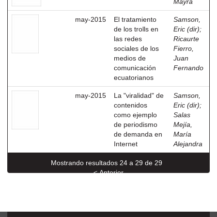
Mayra
may-2015
El tratamiento
Samson,
de los trolls en
Eric (dir)
;
las redes
Ricaurte
sociales de los
Fierro,
medios de
Juan
comunicación
Fernando
ecuatorianos
may-2015
La "viralidad" de
Samson,
contenidos
Eric (dir)
;
como ejemplo
Salas
de periodismo
Mejía,
de demanda en
María
Internet
Alejandra
Mostrando resultados 24 a 29 de 29
< Anterior