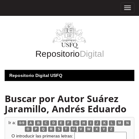
Skip
navigation
Repositorio
Digital
Repositorio Digital USFQ
Buscar por Autor Suárez
Jaramillo, Andrés Eduardo
Ir a:
0-9
A
B
C
D
E
F
G
H
I
J
K
L
M
N
O
P
Q
R
S
T
U
V
W
X
Y
Z
O introducir las primeras letras: