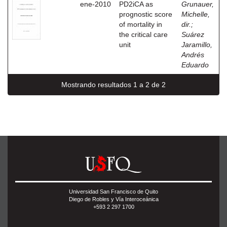
ene-2010
PD2iCA as
Grunauer,
prognostic score
Michelle,
of mortality in
dir.
;
the critical care
Suárez
unit
Jaramillo,
Andrés
Eduardo
Mostrando resultados 1 a 2 de 2
Universidad San Francisco de Quito
Diego de Robles y Vía Interoceánica
+593 2 297 1700