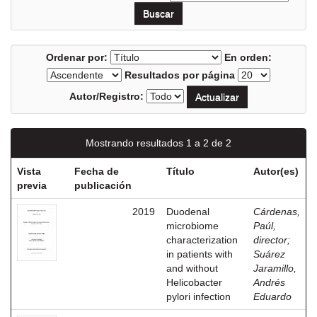
Ordenar por:
En orden:
Resultados por página
Autor/Registro:
Mostrando resultados 1 a 2 de 2
Vista
Fecha de
Título
Autor(es)
previa
publicación
2019
Duodenal
Cárdenas,
microbiome
Paúl,
characterization
director
;
in patients with
Suárez
and without
Jaramillo,
Helicobacter
Andrés
pylori infection
Eduardo