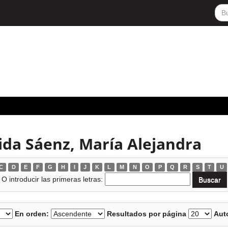
ida Sáenz, María Alejandra
C
D
E
F
G
H
I
J
K
L
M
N
O
P
Q
R
S
T
U
O introducir las primeras letras:
En orden:
Resultados por página
Auto