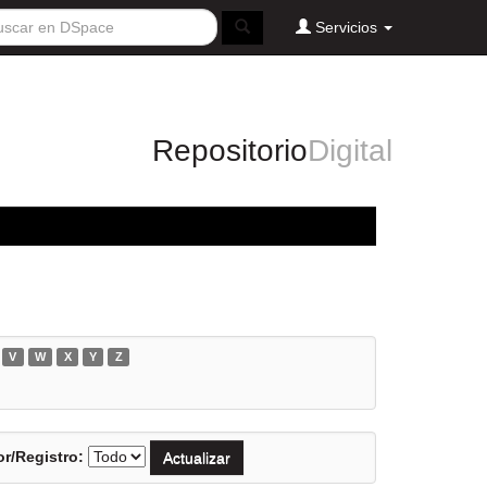
Servicios
Repositorio
Digital
V
W
X
Y
Z
r/Registro: