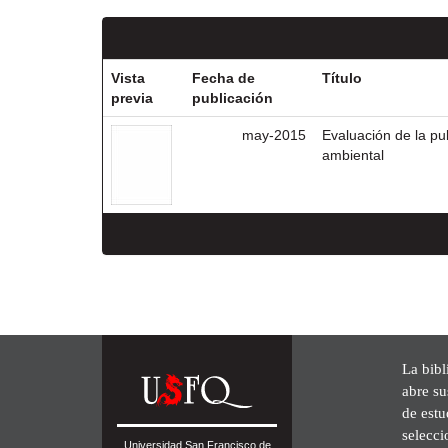
Vista
Fecha de
Título
previa
publicación
may-2015
Evaluación de la p
ambiental
La bibl
abre su
de est
selecci
Universidad San Francisco de