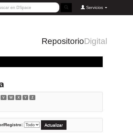
Servicios
Repositorio
Digital
a
V
W
X
Y
Z
r/Registro: