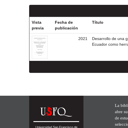
Vista
Fecha de
Título
previa
publicación
2021
Desarrollo de una g
Ecuador como herra
La bibl
abre su
de est
selecci
Universidad San Francisco de