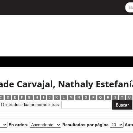
de Carvajal, Nathaly Estefaní
C
D
E
F
G
H
I
J
K
L
M
N
O
P
Q
R
S
T
U
O introducir las primeras letras:
En orden:
Resultados por página
Auto