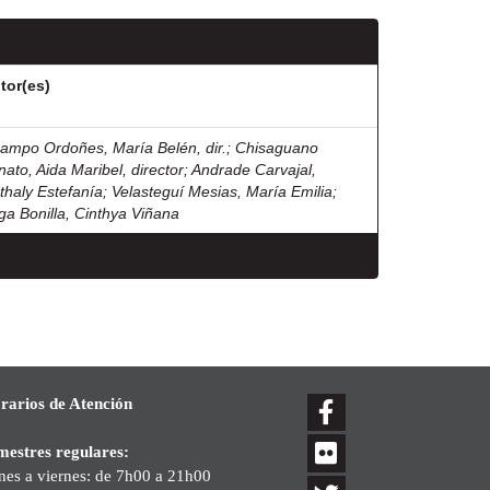
tor(es)
ampo Ordoñes, María Belén, dir.
;
Chisaguano
nato, Aida Maribel, director
;
Andrade Carvajal,
thaly Estefanía
;
Velasteguí Mesias, María Emilia
;
ga Bonilla, Cinthya Viñana
rarios de Atención
mestres regulares:
nes a viernes: de 7h00 a 21h00