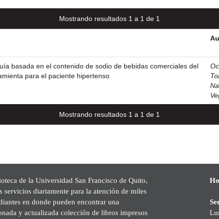
Mostrando resultados 1 a 1 de 1
Au
uía basada en el contenido de sodio de bebidas comerciales del
Oc
mienta para el paciente hipertenso
To
Na
Ve
Mostrando resultados 1 a 1 de 1
ioteca de la Universidad San Francisco de Quito,
Ho
s servicios diariamente para la atención de miles
udiantes en donde pueden encontrar una
Se
onada y actualizada colección de libros impresos
Lu