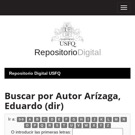
Skip
navigation
Repositorio
Digital
Repositorio Digital USFQ
Buscar por Autor Arízaga,
Eduardo (dir)
Ir a:
0-9
A
B
C
D
E
F
G
H
I
J
K
L
M
N
O
P
Q
R
S
T
U
V
W
X
Y
Z
O introducir las primeras letras: