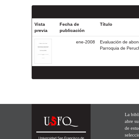
Vista
Fecha de
Título
previa
publicación
ene-2008
Evaluación de abonos
Parroquia de Peruc
La bibl
abre su
de est
selecci
Universidad San Francisco de