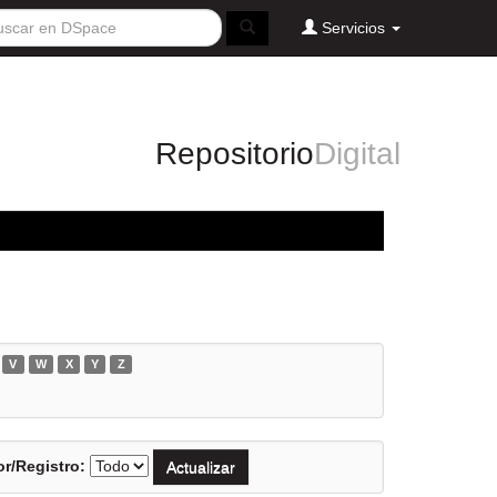
Servicios
Repositorio
Digital
V
W
X
Y
Z
r/Registro: