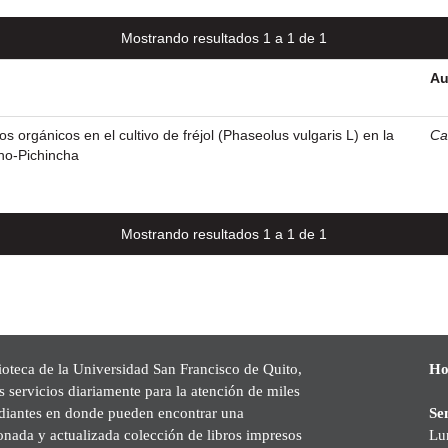
Mostrando resultados 1 a 1 de 1
Au
 orgánicos en el cultivo de fréjol (Phaseolus vulgaris L) en la
Ca
ho-Pichincha
Mostrando resultados 1 a 1 de 1
ioteca de la Universidad San Francisco de Quito,
Ho
s servicios diariamente para la atención de miles
udiantes en donde pueden encontrar una
Se
onada y actualizada colección de libros impresos
Lu