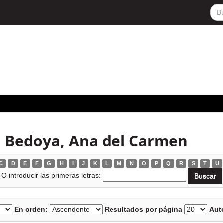
a Bedoya, Ana del Carmen
C
D
E
F
G
H
I
J
K
L
M
N
O
P
Q
R
S
T
U
O introducir las primeras letras:
En orden:
Resultados por página
Auto