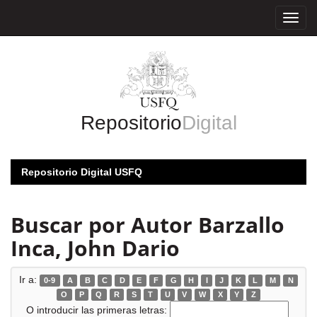
Skip
navigation
Repositorio
Digital
Repositorio Digital USFQ
Buscar por Autor Barzallo
Inca, John Dario
Ir a:
0-9
A
B
C
D
E
F
G
H
I
J
K
L
M
N
O
P
Q
R
S
T
U
V
W
X
Y
Z
O introducir las primeras letras: