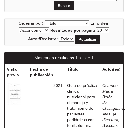
Ordenar por:
En orden:
Resultados por página
Autor/Registro:
Mostrando resultados 1 a 1 de 1
Vista
Fecha de
Título
Autor(es)
previa
publicación
2021
Guía de práctica
Ocampo,
clínica
María
nutricional para
Belén,
el manejo y
dir.
;
tratamiento de
Chisaguano,
pacientes
Aída, |e
pediátricos con
directora
;
fenilcetonuria
Bastidas