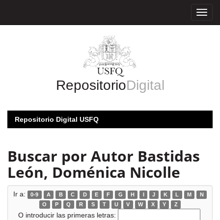
Skip
navigation
Repositorio
Digital
Repositorio Digital USFQ
Buscar por Autor Bastidas
León, Doménica Nicolle
Ir a:
0-9
A
B
C
D
E
F
G
H
I
J
K
L
M
N
O
P
Q
R
S
T
U
V
W
X
Y
Z
O introducir las primeras letras: