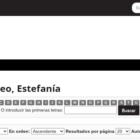
eo, Estefanía
C
D
E
F
G
H
I
J
K
L
M
N
O
P
Q
R
S
T
U
O introducir las primeras letras:
En orden:
Resultados por página
Auto