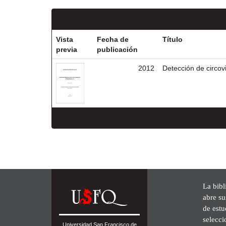
Vista
Fecha de
Título
previa
publicación
2012
Detección de circov
La bibl
abre su
de est
selecci
Universidad San Francisco de