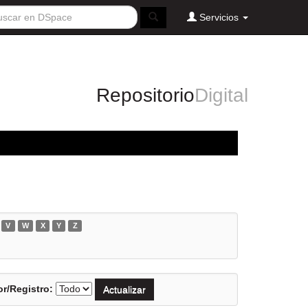
Servicios
Repositorio
Digital
V
W
X
Y
Z
r/Registro: