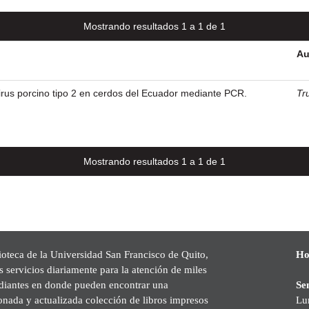
Mostrando resultados 1 a 1 de 1
Au
irus porcino tipo 2 en cerdos del Ecuador mediante PCR.
Tru
Mostrando resultados 1 a 1 de 1
ioteca de la Universidad San Francisco de Quito,
Ho
s servicios diariamente para la atención de miles
udiantes en donde pueden encontrar una
Se
onada y actualizada colección de libros impresos
Lu