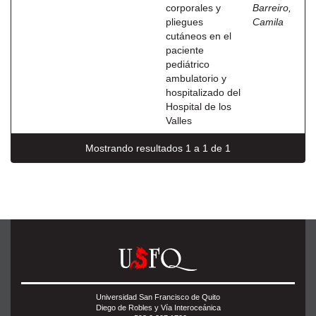
corporales y
Barreiro,
pliegues
Camila
cutáneos en el
paciente
pediátrico
ambulatorio y
hospitalizado del
Hospital de los
Valles
Mostrando resultados 1 a 1 de 1
Universidad San Francisco de Quito
Diego de Robles y Vía Interoceánica