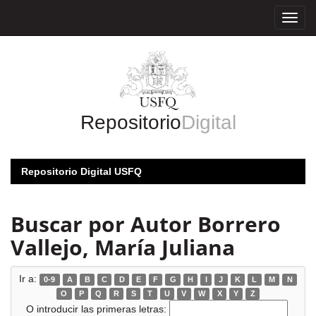
Skip
navigation
Repositorio
Digital
Repositorio Digital USFQ
Buscar por Autor Borrero
Vallejo, María Juliana
Ir a:
0-9
A
B
C
D
E
F
G
H
I
J
K
L
M
N
O
P
Q
R
S
T
U
V
W
X
Y
Z
O introducir las primeras letras: