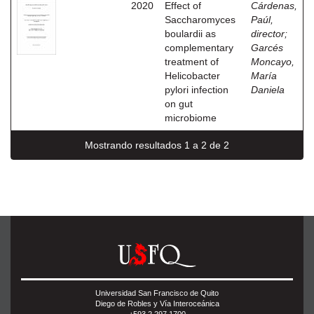
2020
Effect of
Cárdenas,
Saccharomyces
Paúl,
boulardii as
director
;
complementary
Garcés
treatment of
Moncayo,
Helicobacter
María
pylori infection
Daniela
on gut
microbiome
Mostrando resultados 1 a 2 de 2
Universidad San Francisco de Quito
Diego de Robles y Vía Interoceánica
+593 2 297 1700