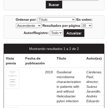
Ordenar por:
En orden:
Resultados por página
Autor/Registro:
Mostrando resultados 1 a 2 de 2
Vista
Fecha de
Título
Autor(es)
previa
publicación
2019
Duodenal
Cárdenas,
microbiome
Paúl,
characterization
director
;
in patients with
Suárez
and without
Jaramillo,
Helicobacter
Andrés
pylori infection
Eduardo