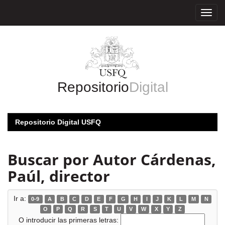
Skip
navigation
Repositorio
Digital
Repositorio Digital USFQ
Buscar por Autor Cárdenas,
Paúl, director
Ir a:
0-9
A
B
C
D
E
F
G
H
I
J
K
L
M
N
O
P
Q
R
S
T
U
V
W
X
Y
Z
O introducir las primeras letras: