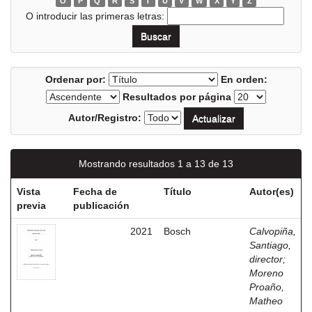
O
P
Q
R
S
T
U
V
W
X
Y
Z
O introducir las primeras letras:
Ordenar por:
En orden:
Resultados por página
Autor/Registro:
Mostrando resultados 1 a 13 de 13
Vista
Fecha de
Título
Autor(es)
previa
publicación
2021
Bosch
Calvopiña,
Santiago,
director
;
Moreno
Proaño,
Matheo