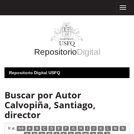
Skip
navigation
Repositorio
Digital
Repositorio Digital USFQ
Buscar por Autor
Calvopiña, Santiago,
director
Ir a:
0-9
A
B
C
D
E
F
G
H
I
J
K
L
M
N