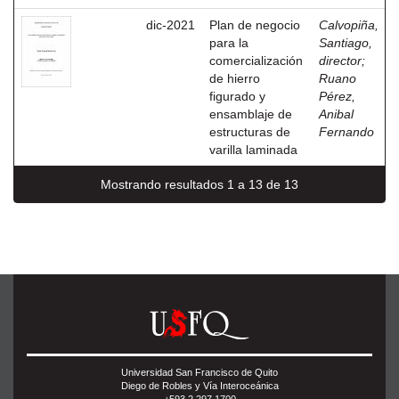
dic-2021
Plan de negocio
Calvopiña,
para la
Santiago,
comercialización
director
;
de hierro
Ruano
figurado y
Pérez,
ensamblaje de
Anibal
estructuras de
Fernando
varilla laminada
Mostrando resultados 1 a 13 de 13
Universidad San Francisco de Quito
Diego de Robles y Vía Interoceánica
+593 2 297 1700