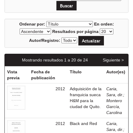
Ordenar por:
En orden:
Resultados por página
Autor/Registro:
Mostrando resultados 1 a 20 de 24
Siguiente >
Vista
Fecha de
Título
Autor(es)
previa
publicación
2012
Adquisición de la
Caria,
franquicia sueca
Sara, dir.
;
H&M para la
Montero
ciudad de Quito.
García,
Carolina
2012
Black and Red
Caria,
Sara, dir.
;