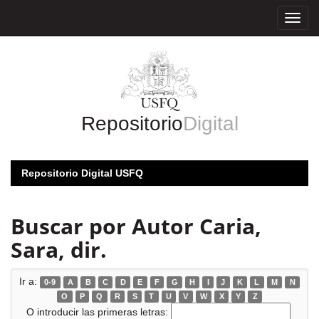
Skip
navigation
Repositorio
Digital
Repositorio Digital USFQ
Buscar por Autor Caria,
Sara, dir.
Ir a:
0-9
A
B
C
D
E
F
G
H
I
J
K
L
M
N
O
P
Q
R
S
T
U
V
W
X
Y
Z
O introducir las primeras letras: