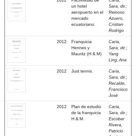
2012
Factivilidad de
Caria,
un hotel
Sara, dir.
;
aeropuerto en el
Reinoso
mercado
Azuero,
ecuatoriano.
Cristian
Rodrigo
2012
Franquicia
Caria,
Hennes y
Sara, dir.
;
Mauritz (H & M)
Yang
Ling, Ana
2012
Just tennis.
Caria,
Sara, dir.
;
Recalde,
Francisco
José
2012
Plan de estudio
Caria,
de la franquicia
Sara, dir.
;
H & M.
Escobar
Rivera,
Patricio