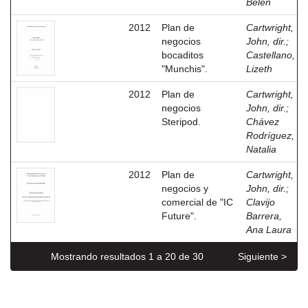
Belén
2012
Plan de
Cartwright,
negocios
John, dir.
;
bocaditos
Castellano,
"Munchis".
Lizeth
2012
Plan de
Cartwright,
negocios
John, dir.
;
Steripod.
Chávez
Rodríguez,
Natalia
2012
Plan de
Cartwright,
negocios y
John, dir.
;
comercial de "IC
Clavijo
Future".
Barrera,
Ana Laura
Mostrando resultados 1 a 20 de 30
Siguiente >