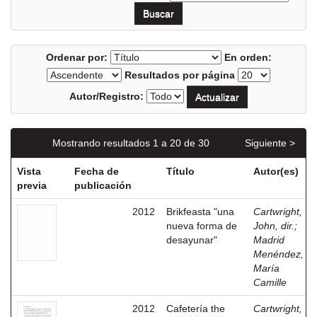
Ordenar por:
En orden:
Resultados por página
Autor/Registro:
Mostrando resultados 1 a 20 de 30
Siguiente >
Vista
Fecha de
Título
Autor(es)
previa
publicación
2012
Brikfeasta "una
Cartwright,
nueva forma de
John, dir.
;
desayunar"
Madrid
Menéndez,
María
Camille
2012
Cafetería the
Cartwright,