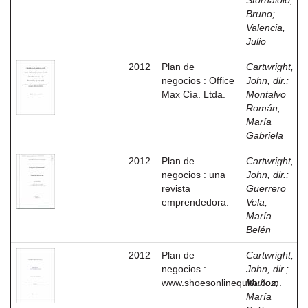
Stornaiolo,
Bruno
;
Valencia,
Julio
2012
Plan de
Cartwright,
negocios : Office
John, dir.
;
Max Cía. Ltda.
Montalvo
Román,
María
Gabriela
2012
Plan de
Cartwright,
negocios : una
John, dir.
;
revista
Guerrero
emprendedora.
Vela,
María
Belén
2012
Plan de
Cartwright,
negocios :
John, dir.
;
www.shoesonlinequito.com.
Muñoz,
María