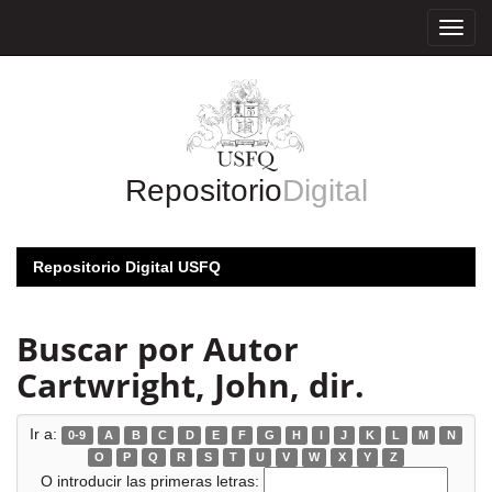
Skip
navigation
Repositorio
Digital
Repositorio Digital USFQ
Buscar por Autor
Cartwright, John, dir.
Ir a:
0-9
A
B
C
D
E
F
G
H
I
J
K
L
M
N
O
P
Q
R
S
T
U
V
W
X
Y
Z
O introducir las primeras letras: