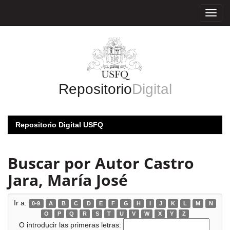
Skip
navigation
Repositorio
Digital
Repositorio Digital USFQ
Buscar por Autor Castro
Jara, María José
Ir a:
0-9
A
B
C
D
E
F
G
H
I
J
K
L
M
N
O
P
Q
R
S
T
U
V
W
X
Y
Z
O introducir las primeras letras: