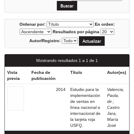
Ordenar por:
En orden:
Resultados por página
Autor/Registro:
Mostrando resultados 1 a 1 de 1
Vista
Fecha de
Título
Autor(es)
previa
publicación
2014
Estudio para la
Valencia,
implementación
Paola,
de ventas en
dir.
;
línea nacional e
Castro
internacional de
Jara,
la tarjeta roja
María
USFQ.
José