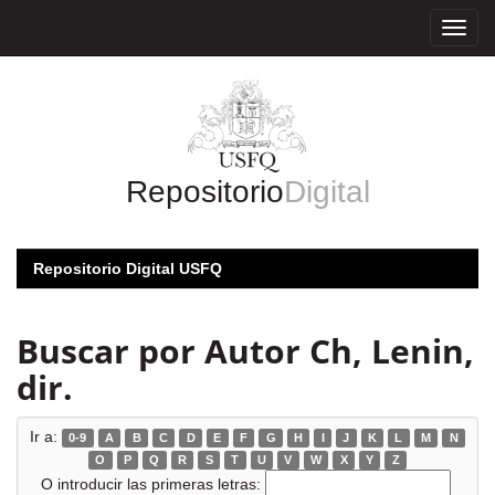
Skip
navigation
Repositorio
Digital
Repositorio Digital USFQ
Buscar por Autor Ch, Lenin,
dir.
Ir a:
0-9
A
B
C
D
E
F
G
H
I
J
K
L
M
N
O
P
Q
R
S
T
U
V
W
X
Y
Z
O introducir las primeras letras: