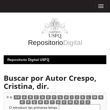
Skip
navigation
Repositorio
Digital
Repositorio Digital USFQ
Buscar por Autor Crespo,
Cristina, dir.
Ir a:
0-9
A
B
C
D
E
F
G
H
I
J
K
L
M
N
O
P
Q
R
S
T
U
V
W
X
Y
Z
O introducir las primeras letras: