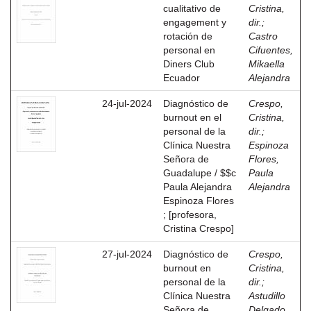
cualitativo de
Cristina,
engagement y
dir.
;
rotación de
Castro
personal en
Cifuentes,
Diners Club
Mikaella
Ecuador
Alejandra
24-jul-2024
Diagnóstico de
Crespo,
burnout en el
Cristina,
personal de la
dir.
;
Clínica Nuestra
Espinoza
Señora de
Flores,
Guadalupe / $$c
Paula
Paula Alejandra
Alejandra
Espinoza Flores
; [profesora,
Cristina Crespo]
27-jul-2024
Diagnóstico de
Crespo,
burnout en
Cristina,
personal de la
dir.
;
Clínica Nuestra
Astudillo
Señora de
Delgado,