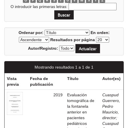
O
P
Q
R
S
T
U
V
W
X
Y
Z
O introducir las primeras letras:
Ordenar por:
En orden:
Resultados por página
Autor/Registro:
Mostrando resultados 1 a 1 de 1
Vista
Fecha de
Título
Autor(es)
previa
publicación
2019
Evaluación
Cuaspud
tomográfica de
Guerrero,
la fontanela
Pedro
anterior en
Mauricio,
pacientes
director
;
pediátricos
Cuaspud