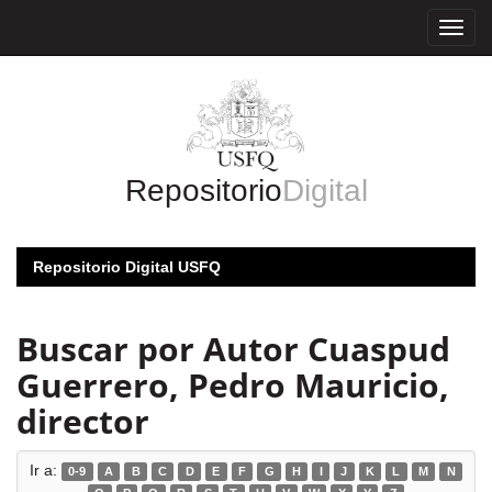
Skip
navigation
Repositorio
Digital
Repositorio Digital USFQ
Buscar por Autor Cuaspud
Guerrero, Pedro Mauricio,
director
Ir a:
0-9
A
B
C
D
E
F
G
H
I
J
K
L
M
N