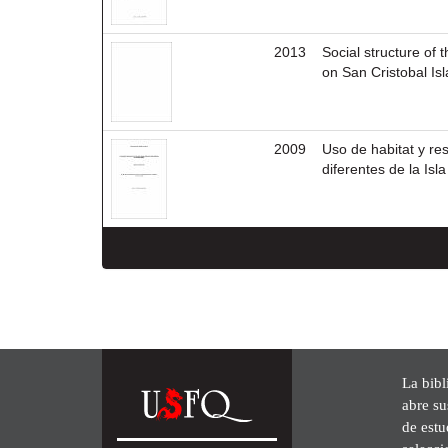
2013
Social structure of 
on San Cristobal Isl
2009
Uso de habitat y re
diferentes de la Isl
La bibl
abre su
de est