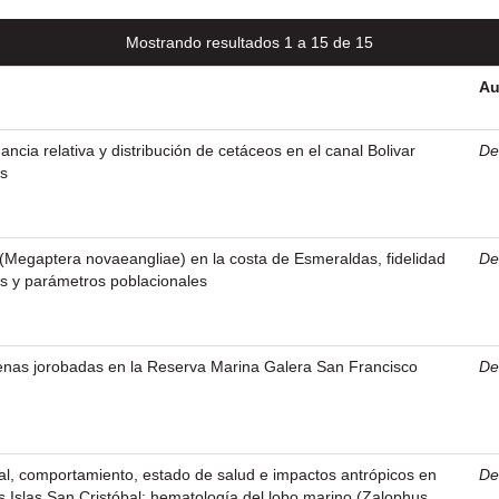
Mostrando resultados 1 a 15 de 15
Au
ancia relativa y distribución de cetáceos en el canal Bolivar
Den
os
(Megaptera novaeangliae) en la costa de Esmeraldas, fidelidad
Den
os y parámetros poblacionales
enas jorobadas en la Reserva Marina Galera San Francisco
Den
al, comportamiento, estado de salud e impactos antrópicos en
Den
s Islas San Cristóbal: hematología del lobo marino (Zalophus