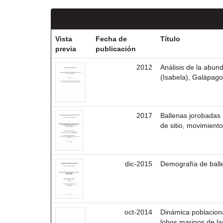
Vista
Fecha de
Título
previa
publicación
2012
Análisis de la abund
(Isabela), Galápag
2017
Ballenas jorobadas 
de sitio, movimient
dic-2015
Demografía de ball
oct-2014
Dinámica poblacion
lobos marinos de la