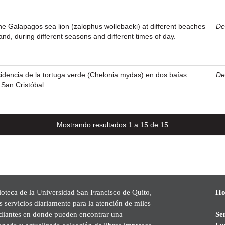
the Galapagos sea lion (zalophus wollebaeki) at different beaches
Den
and, during different seasons and different times of day.
sidencia de la tortuga verde (Chelonia mydas) en dos baías
Den
a San Cristóbal.
Mostrando resultados 1 a 15 de 15
ioteca de la Universidad San Francisco de Quito,
Ho
s servicios diariamente para la atención de miles
udiantes en donde pueden encontrar una
Se