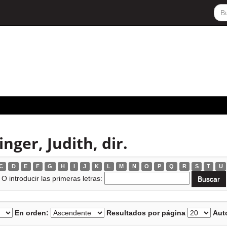
ger, Judith, dir.
C
D
E
F
G
H
I
J
K
L
M
N
O
P
Q
R
S
T
U
O introducir las primeras letras:
En orden:
Resultados por página
Auto