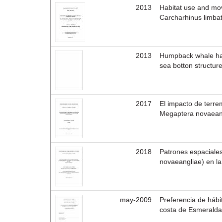
2013
Habitat use and mov
Carcharhinus limbat
2013
Humpback whale habi
sea botton structur
2017
El impacto de terre
Megaptera novaeang
2018
Patrones espaciale
novaeangliae) en la
may-2009
Preferencia de hábi
costa de Esmeralda