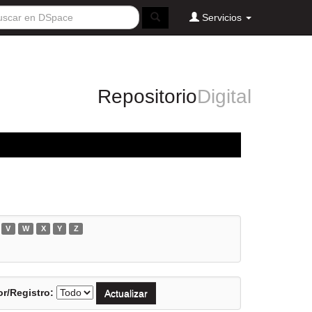
Servicios
Repositorio
Digital
V
W
X
Y
Z
r/Registro: