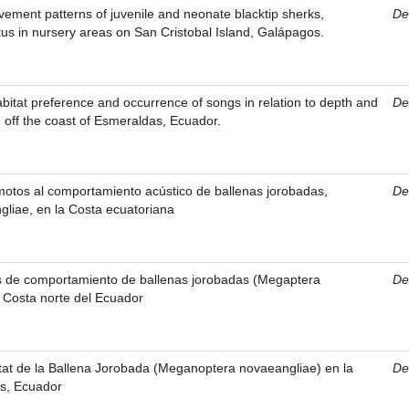
ement patterns of juvenile and neonate blacktip sherks,
Den
us in nursery areas on San Cristobal Island, Galápagos.
tat preference and occurrence of songs in relation to depth and
Den
e off the coast of Esmeraldas, Ecuador.
motos al comportamiento acústico de ballenas jorobadas,
Den
liae, en la Costa ecuatoriana
s de comportamiento de ballenas jorobadas (Megaptera
Den
 Costa norte del Ecuador
tat de la Ballena Jorobada (Meganoptera novaeangliae) en la
Den
s, Ecuador