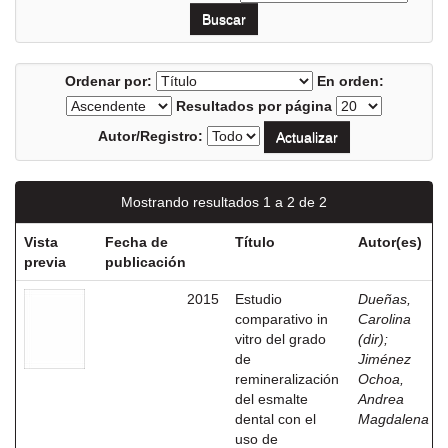
Ordenar por:
En orden:
Resultados por página
Autor/Registro:
Mostrando resultados 1 a 2 de 2
Vista
Fecha de
Título
Autor(es)
previa
publicación
2015
Estudio
Dueñas,
comparativo in
Carolina
vitro del grado
(dir)
;
de
Jiménez
remineralización
Ochoa,
del esmalte
Andrea
dental con el
Magdalena
uso de