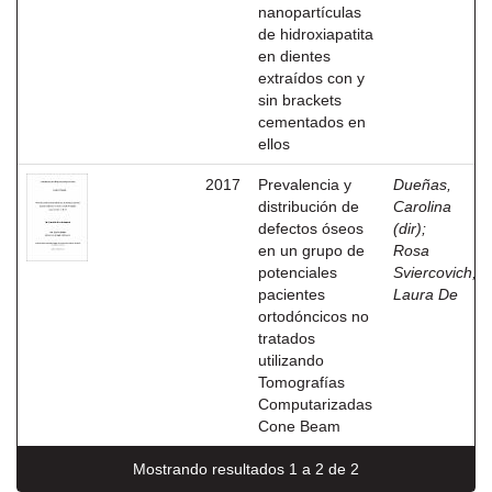
nanopartículas
de hidroxiapatita
en dientes
extraídos con y
sin brackets
cementados en
ellos
2017
Prevalencia y
Dueñas,
distribución de
Carolina
defectos óseos
(dir)
;
en un grupo de
Rosa
potenciales
Sviercovich,
pacientes
Laura De
ortodóncicos no
tratados
utilizando
Tomografías
Computarizadas
Cone Beam
Mostrando resultados 1 a 2 de 2