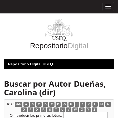
Skip
navigation
Repositorio
Digital
Repositorio Digital USFQ
Buscar por Autor Dueñas,
Carolina (dir)
Ir a:
0-9
A
B
C
D
E
F
G
H
I
J
K
L
M
N
O
P
Q
R
S
T
U
V
W
X
Y
Z
O introducir las primeras letras: