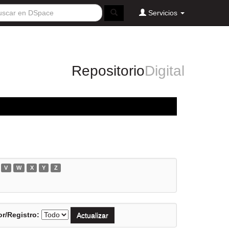
Servicios
Repositorio
Digital
V
W
X
Y
Z
r/Registro: