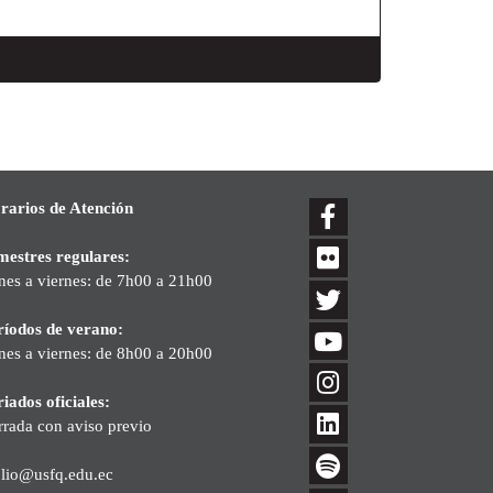
rarios de Atención
mestres regulares:
nes a viernes: de 7h00 a 21h00
ríodos de verano:
nes a viernes: de 8h00 a 20h00
iados oficiales:
rrada con aviso previo
blio@usfq.edu.ec