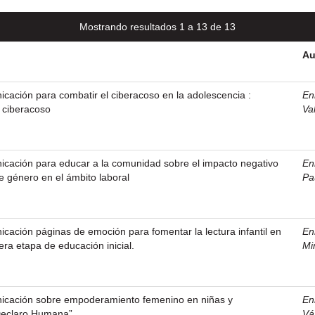
Mostrando resultados 1 a 13 de 13
Au
ación para combatir el ciberacoso en la adolescencia :
En
l ciberacoso
Va
ación para educar a la comunidad sobre el impacto negativo
En
e género en el ámbito laboral
Pa
ación páginas de emoción para fomentar la lectura infantil en
En
era etapa de educación inicial.
Mi
cación sobre empoderamiento femenino en niñas y
En
Declaro Humana”
Vá