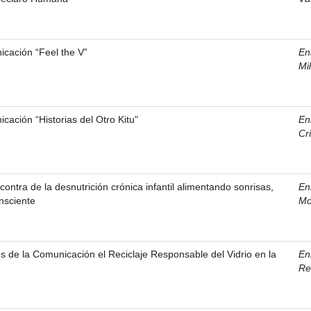
ación “Feel the V”
En
Mi
ación “Historias del Otro Kitu"
En
Cr
ontra de la desnutrición crónica infantil alimentando sonrisas,
En
onsciente
Mo
és de la Comunicación el Reciclaje Responsable del Vidrio en la
En
Re