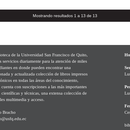
Mostrando resultados 1 a 13 de 13
ioteca de la Universidad San Francisco de Quito,
Ho
s servicios diariamente para la atención de miles
udiantes en donde pueden encontrar una
Se
onada y actualizada colección de libros impresos
Lu
rónicos en todas las áreas del conocimiento,
cuenta con suscripciones a las más importantes
Pe
s científicas y técnicas, una extensa colección de
Lu
les multimedia y acceso.
Fer
o Bracho
Ce
o@usfq.edu.ec
bi