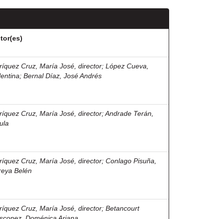
tor(es)
ríquez Cruz, María José, director
;
López Cueva,
lentina
;
Bernal Díaz, José Andrés
ríquez Cruz, María José, director
;
Andrade Terán,
ula
ríquez Cruz, María José, director
;
Conlago Pisuña,
reya Belén
ríquez Cruz, María José, director
;
Betancourt
sconez, Doménica Ariana