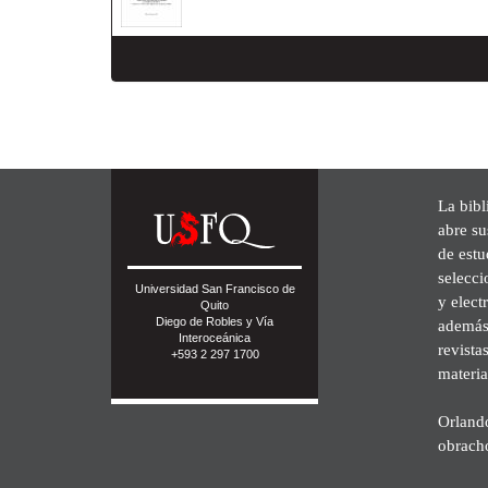
La bibl
abre su
de est
selecci
Universidad San Francisco de
y elect
Quito
Diego de Robles y Vía
además 
Interoceánica
revista
+593 2 297 1700
materia
Orland
obrach