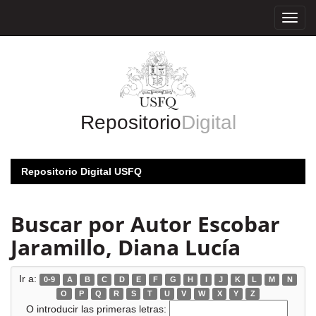
Skip
navigation
Repositorio
Digital
Repositorio Digital USFQ
Buscar por Autor Escobar
Jaramillo, Diana Lucía
Ir a:
0-9
A
B
C
D
E
F
G
H
I
J
K
L
M
N
O
P
Q
R
S
T
U
V
W
X
Y
Z
O introducir las primeras letras: