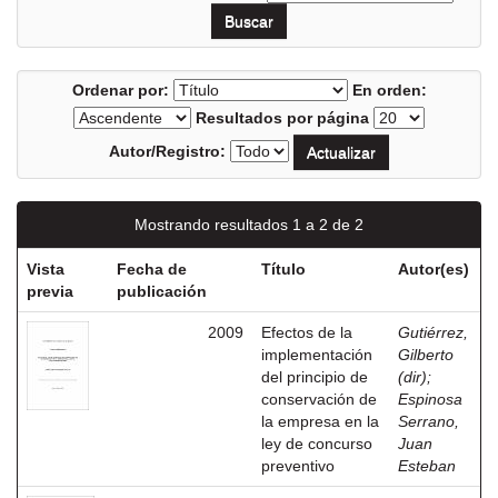
Ordenar por:
En orden:
Resultados por página
Autor/Registro:
Mostrando resultados 1 a 2 de 2
Vista
Fecha de
Título
Autor(es)
previa
publicación
2009
Efectos de la
Gutiérrez,
implementación
Gilberto
del principio de
(dir)
;
conservación de
Espinosa
la empresa en la
Serrano,
ley de concurso
Juan
preventivo
Esteban