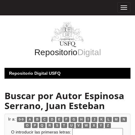
Skip
navigation
Repositorio
Digital
Repositorio Digital USFQ
Buscar por Autor Espinosa
Serrano, Juan Esteban
Ir a:
0-9
A
B
C
D
E
F
G
H
I
J
K
L
M
N
O
P
Q
R
S
T
U
V
W
X
Y
Z
O introducir las primeras letras: