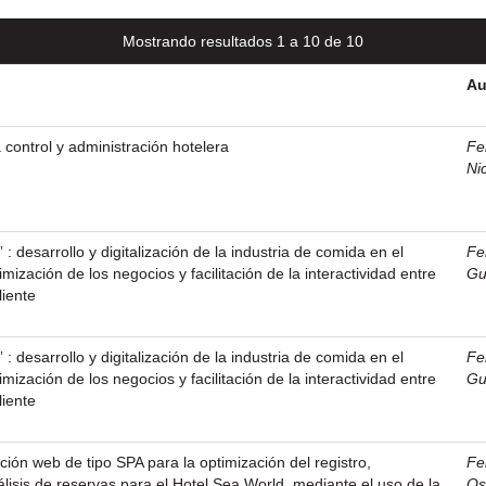
Mostrando resultados 1 a 10 de 10
Au
 control y administración hotelera
Fe
Ni
 : desarrollo y digitalización de la industria de comida en el
Fe
mización de los negocios y facilitación de la interactividad entre
Gu
liente
 : desarrollo y digitalización de la industria de comida en el
Fe
mización de los negocios y facilitación de la interactividad entre
Gu
liente
ción web de tipo SPA para la optimización del registro,
Fe
álisis de reservas para el Hotel Sea World, mediante el uso de la
Os