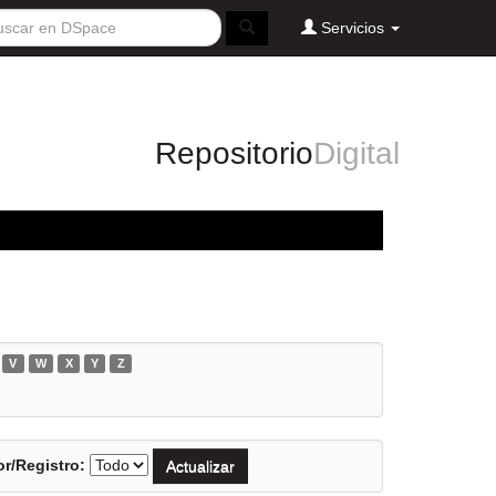
Servicios
Repositorio
Digital
V
W
X
Y
Z
r/Registro: