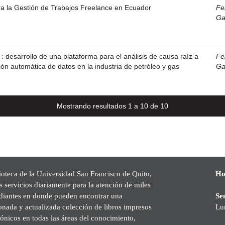
a la Gestión de Trabajos Freelance en Ecuador
Fe
Ga
: desarrollo de una plataforma para el análisis de causa raíz a
Fe
ión automática de datos en la industria de petróleo y gas
Ga
Mostrando resultados 1 a 10 de 10
ioteca de la Universidad San Francisco de Quito,
Ho
s servicios diariamente para la atención de miles
udiantes en donde pueden encontrar una
Se
onada y actualizada colección de libros impresos
Lu
rónicos en todas las áreas del conocimiento,