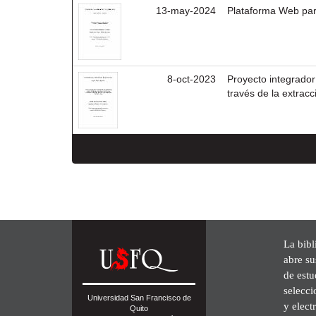
13-may-2024
Plataforma Web par
8-oct-2023
Proyecto integrador 
través de la extracc
La bibl
abre su
de est
selecci
Universidad San Francisco de
y elect
Quito