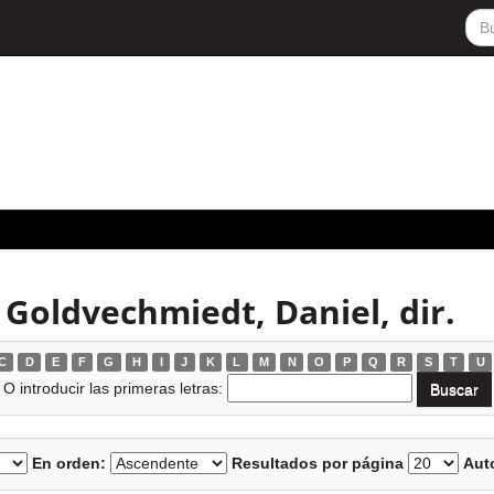
 Goldvechmiedt, Daniel, dir.
C
D
E
F
G
H
I
J
K
L
M
N
O
P
Q
R
S
T
U
O introducir las primeras letras:
En orden:
Resultados por página
Auto