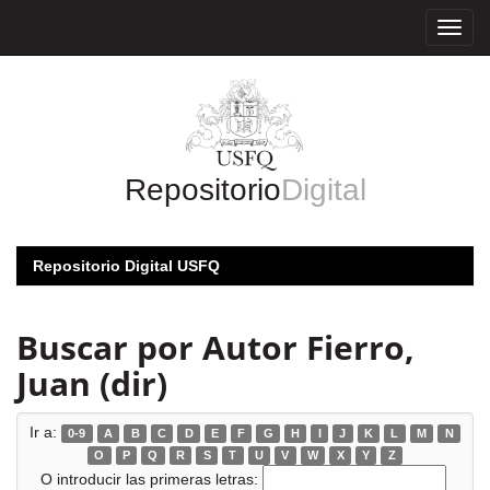
Skip
navigation
Repositorio
Digital
Repositorio Digital USFQ
Buscar por Autor Fierro,
Juan (dir)
Ir a:
0-9
A
B
C
D
E
F
G
H
I
J
K
L
M
N
O
P
Q
R
S
T
U
V
W
X
Y
Z
O introducir las primeras letras: