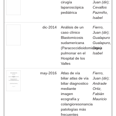
cirugía
Juan (dir)
;
laparoscópica
Cevallos
pediátrica
Pazmiño,
Isabel
dic-2014
Análisis de un
Fierro,
caso clínico
Juan (dir)
;
Blastomicosis
Gualapuro
sudamericana
Gualapuro,
(Paracoccidioidomicosis)
Digna
pulmonar en el
Isabel
Hospital de los
Valles
may-2016
Atlas de vía
Fierro,
biliar atlas de vía
Juan (dir)
;
biliar diagnostico
Andrade
mediante
Ortiz,
imagen
Fabián
ecografía y
Mauricio
colangioresonancia
patologías más
frecuentes