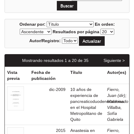
Ordenar por:
En orden:
Resultados por página
Autor/Registro:
Mostrando resultados 1 a 20 de 35
Siguiente >
Vista
Fecha de
Título
Autor(es)
previa
publicación
dic-2009
10 años de
Fierro,
experiencia de
Juan (dir)
;
pancreaticoduodenectomias
Maldonado
en el Hospital
Villalba,
Metropolitano de
Sofía
Quito
Gabriela
2015
Anastesia en
Fierro,