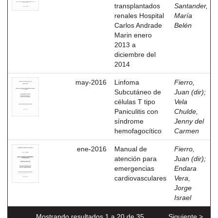
transplantados
Santander,
renales Hospital
María
Carlos Andrade
Belén
Marin enero
2013 a
diciembre del
2014
may-2016
Linfoma
Fierro,
Subcutáneo de
Juan (dir)
;
células T tipo
Vela
Paniculitis con
Chulde,
síndrome
Jenny del
hemofagocítico
Carmen
ene-2016
Manual de
Fierro,
atención para
Juan (dir)
;
emergencias
Endara
cardiovasculares
Vera,
Jorge
Israel
Mostrando resultados 1 a 20 de 35
Siguiente >