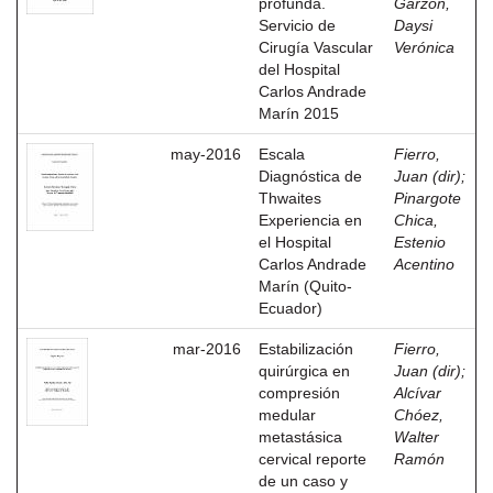
profunda.
Garzón,
Servicio de
Daysi
Cirugía Vascular
Verónica
del Hospital
Carlos Andrade
Marín 2015
may-2016
Escala
Fierro,
Diagnóstica de
Juan (dir)
;
Thwaites
Pinargote
Experiencia en
Chica,
el Hospital
Estenio
Carlos Andrade
Acentino
Marín (Quito-
Ecuador)
mar-2016
Estabilización
Fierro,
quirúrgica en
Juan (dir)
;
compresión
Alcívar
medular
Chóez,
metastásica
Walter
cervical reporte
Ramón
de un caso y