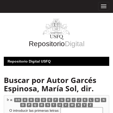
Skip
navigation
Repositorio
Digital
Repositorio Digital USFQ
Buscar por Autor Garcés
Espinosa, María Sol, dir.
Ir a:
0-9
A
B
C
D
E
F
G
H
I
J
K
L
M
N
O
P
Q
R
S
T
U
V
W
X
Y
Z
O introducir las primeras letras: