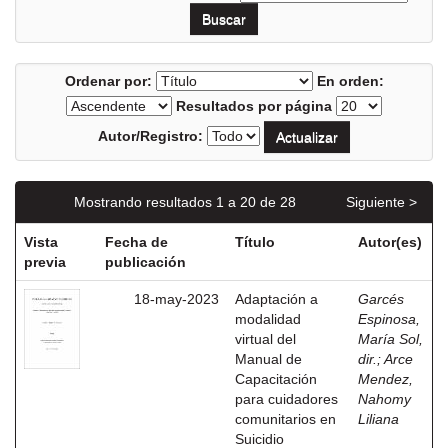
Ordenar por:
En orden:
Resultados por página
Autor/Registro:
Mostrando resultados 1 a 20 de 28
Siguiente >
Vista
Fecha de
Título
Autor(es)
previa
publicación
18-may-2023
Adaptación a
Garcés
modalidad
Espinosa,
virtual del
María Sol,
Manual de
dir.
;
Arce
Capacitación
Mendez,
para cuidadores
Nahomy
comunitarios en
Liliana
Suicidio