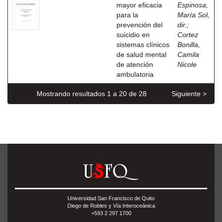
mayor eficacia
Espinosa,
para la
María Sol,
prevención del
dir.
;
suicidio en
Cortez
sistemas clínicos
Bonilla,
de salud mental
Camila
de atención
Nicole
ambulatoria
Mostrando resultados 1 a 20 de 28
Siguiente >
Universidad San Francisco de Quito
Diego de Robles y Vía Interoceánica
+593 2 297 1700