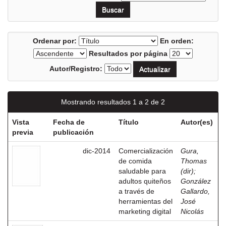
Ordenar por:
En orden:
Resultados por página
Autor/Registro:
Mostrando resultados 1 a 2 de 2
Vista
Fecha de
Título
Autor(es)
previa
publicación
dic-2014
Comercialización
Gura,
de comida
Thomas
saludable para
(dir)
;
adultos quiteños
González
a través de
Gallardo,
herramientas del
José
marketing digital
Nicolás