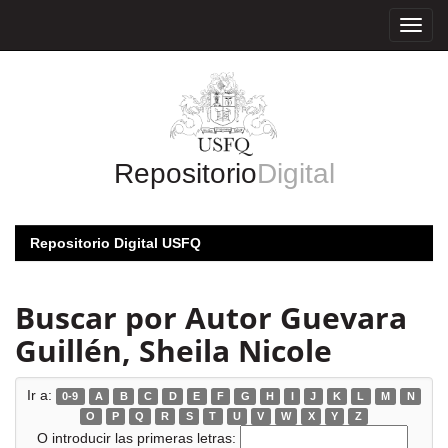
Skip
navigation
Repositorio
Digital
Repositorio Digital USFQ
Buscar por Autor Guevara
Guillén, Sheila Nicole
Ir a:
0-9
A
B
C
D
E
F
G
H
I
J
K
L
M
N
O
P
Q
R
S
T
U
V
W
X
Y
Z
O introducir las primeras letras: