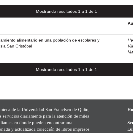
Mostrando resultados 1 a 1 de 1
Au
tamiento alimentario en una población de escolares y
He
Isla San Cristóbal
Vi
Ma
Mostrando resultados 1 a 1 de 1
ioteca de la Universidad San Francisco de Quito,
Ho
s servicios diariamente para la atención de miles
udiantes en donde pueden encontrar una
Se
onada y actualizada colección de libros impresos
Lu