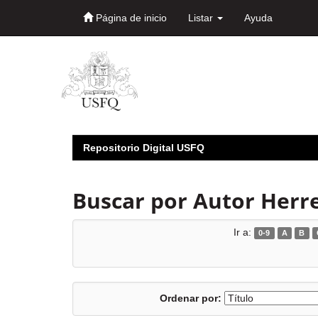
Página de inicio
Listar
Ayuda
Skip
navigation
Repositorio Digital USFQ
Buscar por Autor Herre
Ir a:
0-9
A
B
Ordenar por: