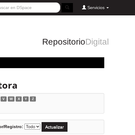
Servicios
Repositorio
Digital
tora
V
W
X
Y
Z
r/Registro: