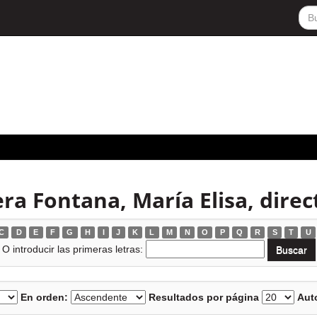
ra Fontana, María Elisa, direc
C
D
E
F
G
H
I
J
K
L
M
N
O
P
Q
R
S
T
U
O introducir las primeras letras:
En orden:
Resultados por página
Auto