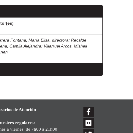
tor(es)
rrera Fontana, María Elisa, directora
;
Recalde
llena, Camila Alejandra
;
Villarruel Arcos, Mishell
rlen
rarios de Atención
mestres regulares:
nes a viernes: de 7h00 a 21h00