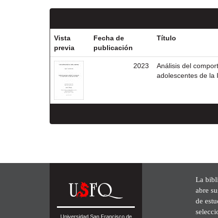
Vista
Fecha de
Título
previa
publicación
2023
Análisis del compor
adolescentes de la 
La bibl
abre su
de est
selecci
Universidad San Francisco de