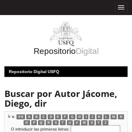
Skip
navigation
Repositorio
Digital
Repositorio Digital USFQ
Buscar por Autor Jácome,
Diego, dir
Ir a:
0-9
A
B
C
D
E
F
G
H
I
J
K
L
M
N
O
P
Q
R
S
T
U
V
W
X
Y
Z
O introducir las primeras letras: