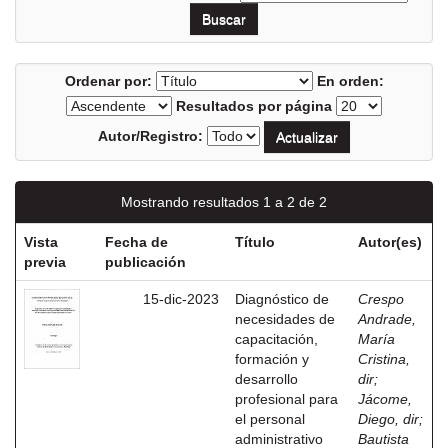
Ordenar por:
En orden:
Resultados por página
Autor/Registro:
Mostrando resultados 1 a 2 de 2
Vista
Fecha de
Título
Autor(es)
previa
publicación
15-dic-2023
Diagnóstico de
Crespo
necesidades de
Andrade,
capacitación,
María
formación y
Cristina,
desarrollo
dir
;
profesional para
Jácome,
el personal
Diego, dir
;
administrativo
Bautista