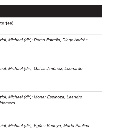
tor(es)
iol, Michael (dir)
;
Romo Estrella, Diego Andrés
iol, Michael (dir)
;
Galvis Jiménez, Leonardo
iol, Michael (dir)
;
Monar Espinoza, Leandro
ldomero
iol, Michael (dir)
;
Egüez Bedoya, María Paulina