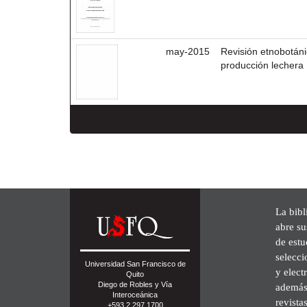
may-2015
Revisión etnobotáni
producción lechera
La bibl
abre su
de est
selecci
Universidad San Francisco de
y elect
Quito
Diego de Robles y Vía
además 
Interoceánica
revista
+593 2 297 1700