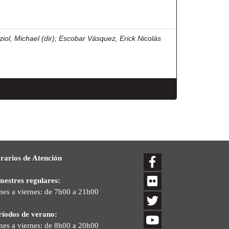
iol, Michael (dir)
;
Escobar Vásquez, Erick Nicolás
rarios de Atención
mestres regulares:
nes a viernes: de 7h00 a 21h00
ríodos de verano:
nes a viernes: de 8h00 a 20h00