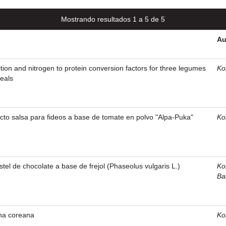
Mostrando resultados 1 a 5 de 5
Au
ion and nitrogen to protein conversion factors for three legumes
Koz
eals
cto salsa para fideos a base de tomate en polvo "Alpa-Puka"
Koz
tel de chocolate a base de frejol (Phaseolus vulgaris L.)
Koz
Ba
na coreana
Koz