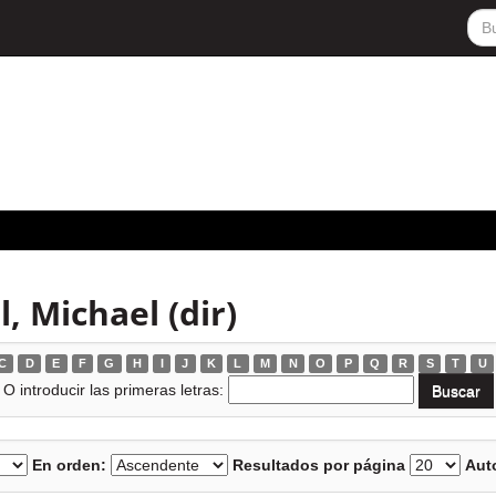
, Michael (dir)
C
D
E
F
G
H
I
J
K
L
M
N
O
P
Q
R
S
T
U
O introducir las primeras letras:
En orden:
Resultados por página
Auto