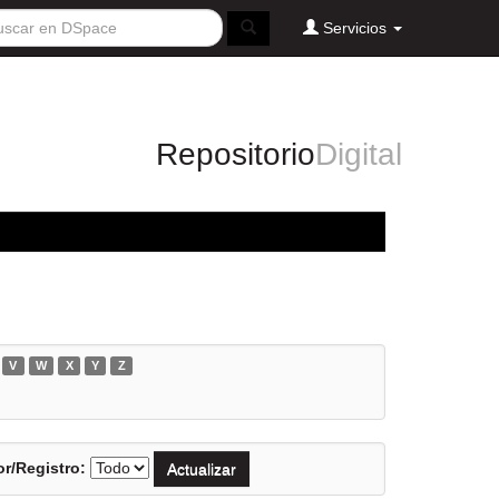
Servicios
Repositorio
Digital
V
W
X
Y
Z
r/Registro: