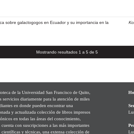
ca sobre galactogogos en Ecuador y su importancia en la
Koz
Mostrando resultados 1 a 5 de 5
ioteca de la Universidad San Francisco de Quito,
Ho
s servicios diariamente para la atención de miles
udiantes en donde pueden encontrar una
Se
onada y actualizada colección de libros impresos
Lu
rónicos en todas las áreas del conocimiento,
cuenta con suscripciones a las más importantes
Pe
s científicas y técnicas, una extensa colección de
Lu