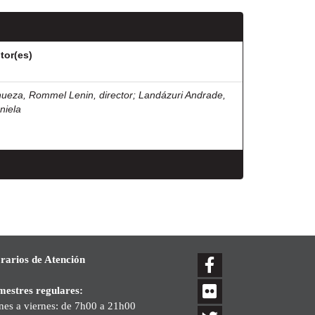
tor(es)
nueza, Rommel Lenin, director
;
Landázuri Andrade,
niela
rarios de Atención
mestres regulares:
nes a viernes: de 7h00 a 21h00