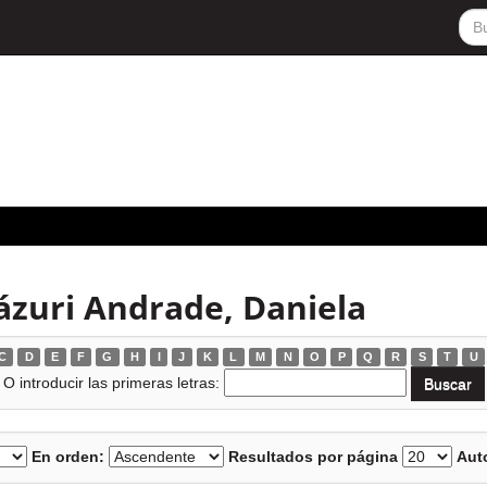
ázuri Andrade, Daniela
C
D
E
F
G
H
I
J
K
L
M
N
O
P
Q
R
S
T
U
O introducir las primeras letras:
En orden:
Resultados por página
Auto