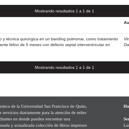
Mostrando resultados 1 a 1 de 1
Au
o y técnica quirúrgica en un banding pulmonar, como tratamiento
Vi
iente felino de 5 meses con defecto septal interventricular en
Da
Mostrando resultados 1 a 1 de 1
ioteca de la Universidad San Francisco de Quito,
Ho
s servicios diariamente para la atención de miles
udiantes en donde pueden encontrar una
Se
onada y actualizada colección de libros impresos
Lu