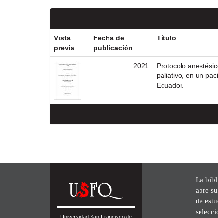
Vista
Fecha de
Título
previa
publicación
2021
Protocolo anestésic
paliativo, en un pac
Ecuador.
La bibl
abre su
de est
selecci
Universidad San Francisco de