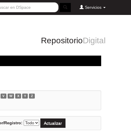
Servicios
Repositorio
Digital
V
W
X
Y
Z
r/Registro: