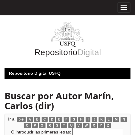
Skip
navigation
Repositorio
Digital
Repositorio Digital USFQ
Buscar por Autor Marín,
Carlos (dir)
Ir a:
0-9
A
B
C
D
E
F
G
H
I
J
K
L
M
N
O
P
Q
R
S
T
U
V
W
X
Y
Z
O introducir las primeras letras: