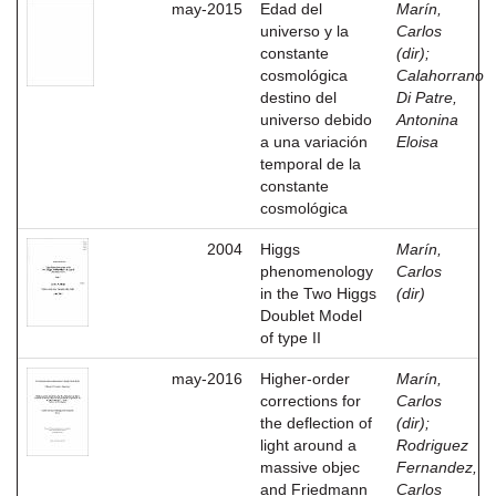
may-2015
Edad del
Marín,
universo y la
Carlos
constante
(dir)
;
cosmológica
Calahorrano
destino del
Di Patre,
universo debido
Antonina
a una variación
Eloisa
temporal de la
constante
cosmológica
2004
Higgs
Marín,
phenomenology
Carlos
in the Two Higgs
(dir)
Doublet Model
of type II
may-2016
Higher-order
Marín,
corrections for
Carlos
the deflection of
(dir)
;
light around a
Rodriguez
massive objec
Fernandez,
and Friedmann
Carlos