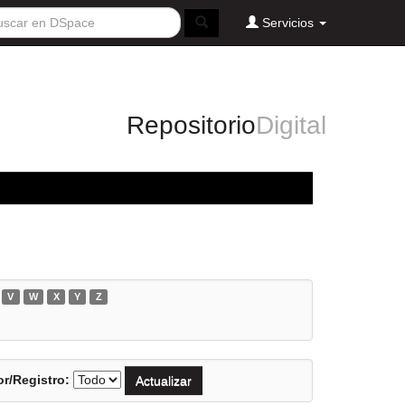
Servicios
Repositorio
Digital
V
W
X
Y
Z
r/Registro: