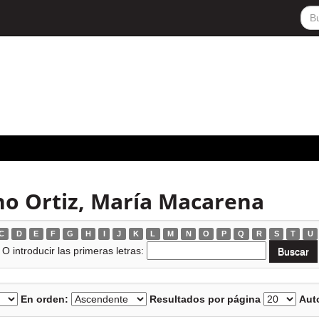
no Ortiz, María Macarena
C
D
E
F
G
H
I
J
K
L
M
N
O
P
Q
R
S
T
U
O introducir las primeras letras:
En orden:
Resultados por página
Auto