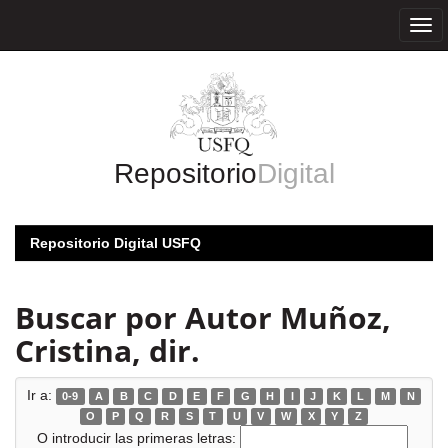
Skip
navigation
Repositorio
Digital
Repositorio Digital USFQ
Buscar por Autor Muñoz,
Cristina, dir.
Ir a:
0-9
A
B
C
D
E
F
G
H
I
J
K
L
M
N
O
P
Q
R
S
T
U
V
W
X
Y
Z
O introducir las primeras letras: