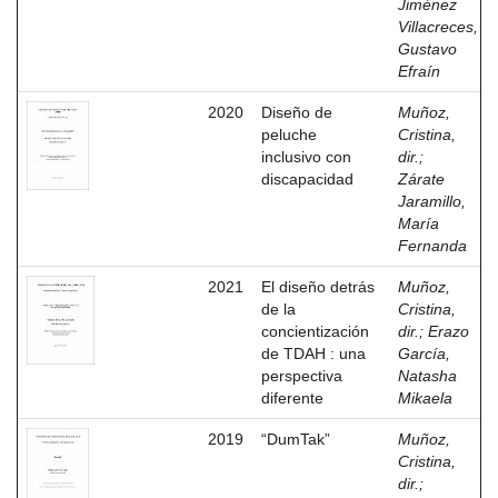
Jiménez
Villacreces,
Gustavo
Efraín
2020
Diseño de
Muñoz,
peluche
Cristina,
inclusivo con
dir.
;
discapacidad
Zárate
Jaramillo,
María
Fernanda
2021
El diseño detrás
Muñoz,
de la
Cristina,
concientización
dir.
;
Erazo
de TDAH : una
García,
perspectiva
Natasha
diferente
Mikaela
2019
“DumTak”
Muñoz,
Cristina,
dir.
;