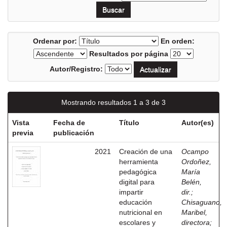
Ordenar por:
En orden:
Resultados por página
Autor/Registro:
Mostrando resultados 1 a 3 de 3
Vista
Fecha de
Título
Autor(es)
previa
publicación
2021
Creación de una
Ocampo
herramienta
Ordoñez,
pedagógica
María
digital para
Belén,
impartir
dir.
;
educación
Chisaguano,
nutricional en
Maribel,
escolares y
directora
;