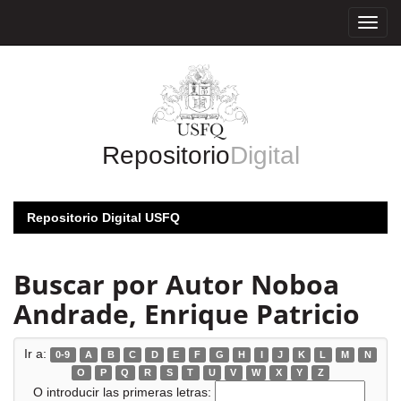
Skip
navigation
Repositorio
Digital
Repositorio Digital USFQ
Buscar por Autor Noboa
Andrade, Enrique Patricio
Ir a:
0-9
A
B
C
D
E
F
G
H
I
J
K
L
M
N
O
P
Q
R
S
T
U
V
W
X
Y
Z
O introducir las primeras letras: