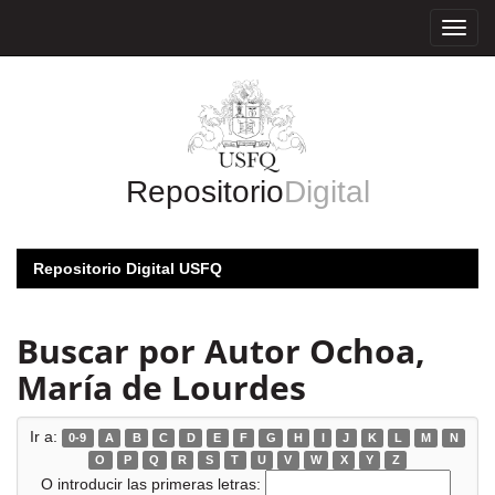
Skip
navigation
Repositorio
Digital
Repositorio Digital USFQ
Buscar por Autor Ochoa,
María de Lourdes
Ir a:
0-9
A
B
C
D
E
F
G
H
I
J
K
L
M
N
O
P
Q
R
S
T
U
V
W
X
Y
Z
O introducir las primeras letras: