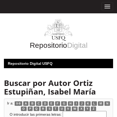
Skip
navigation
Repositorio
Digital
Repositorio Digital USFQ
Buscar por Autor Ortiz
Estupiñan, Isabel María
Ir a:
0-9
A
B
C
D
E
F
G
H
I
J
K
L
M
N
O
P
Q
R
S
T
U
V
W
X
Y
Z
O introducir las primeras letras: