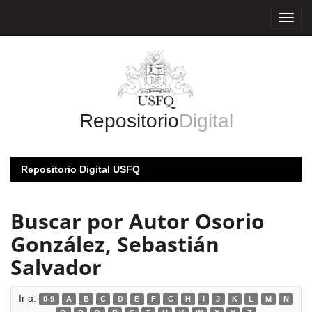
Skip
navigation
Repositorio
Digital
Repositorio Digital USFQ
Buscar por Autor Osorio
González, Sebastián
Salvador
Ir a:
0-9
A
B
C
D
E
F
G
H
I
J
K
L
M
N