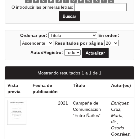
O
P
Q
R
S
T
U
V
W
X
Y
Z
O introducir las primeras letras:
Ordenar por:
En orden:
Resultados por página
Autor/Registro:
Mostrando resultados 1 a 1 de 1
Vista
Fecha de
Título
Autor(es)
previa
publicación
2021
Campaña de
Enríquez
Comunicación
Cruz,
“Entre Ñaños”
María,
dir.
;
Osorio
González,