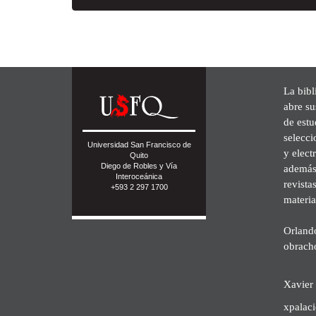
La bibl
abre su
de est
selecci
Universidad San Francisco de
y elect
Quito
Diego de Robles y Vía
además 
Interoceánica
revista
+593 2 297 1700
materia
Orland
obrach
Xavier 
xpalac