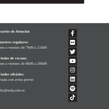
rarios de Atención
mestres regulares:
nes a viernes: de 7h00 a 21h00
ríodos de verano:
nes a viernes: de 8h00 a 20h00
iados oficiales:
rrada con aviso previo
blio@usfq.edu.ec