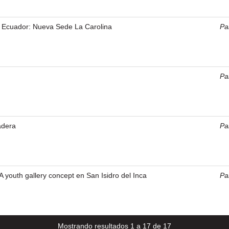
 Ecuador: Nueva Sede La Carolina
Pal
Pal
adera
Pal
 youth gallery concept en San Isidro del Inca
Pal
Mostrando resultados 1 a 17 de 17