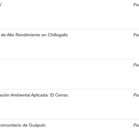
a”
Pal
de Alto Rendimiento en Chillogallo
Pal
Pal
gación Ambiental Aplicada: El Censo
Pal
omunitario de Guápulo
Pal