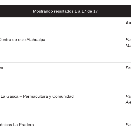
Mostrando resultados 1 a 17 de 17
Au
Centro de ocio Atahualpa
Pal
Ma
ta
Pal
 La Gasca – Permacultura y Comunidad
Pal
Al
cénicas La Pradera
Pal