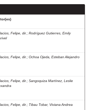
tor(es)
acios, Felipe, dir.
;
Rodríguez Gutierres, Emily
rivel
acios, Felipe, dir.
;
Ochoa Ojeda, Esteban Alejandro
acios, Felipe, dir.
;
Sangoquiza Martínez, Leslie
exandra
acios, Felipe, dir.
;
Tibau Tobar, Viviana Andrea