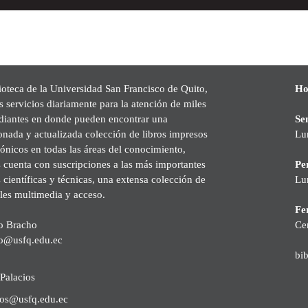
ioteca de la Universidad San Francisco de Quito,
Ho
s servicios diariamente para la atención de miles
udiantes en donde pueden encontrar una
Se
onada y actualizada colección de libros impresos
Lu
rónicos en todas las áreas del conocimiento,
cuenta con suscripciones a las más importantes
Pe
s científicas y técnicas, una extensa colección de
Lu
les multimedia y acceso.
Fer
o Bracho
Ce
o@usfq.edu.ec
bi
Palacios
ios@usfq.edu.ec