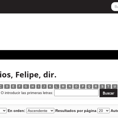
s, Felipe, dir.
C
D
E
F
G
H
I
J
K
L
M
N
O
P
Q
R
S
T
U
O introducir las primeras letras:
En orden:
Resultados por página
Auto