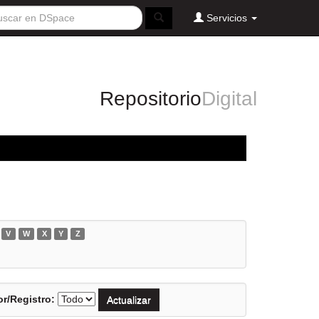
Servicios
Repositorio
Digital
V
W
X
Y
Z
r/Registro: