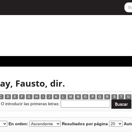
y, Fausto, dir.
C
D
E
F
G
H
I
J
K
L
M
N
O
P
Q
R
S
T
U
O introducir las primeras letras:
En orden:
Resultados por página
Auto