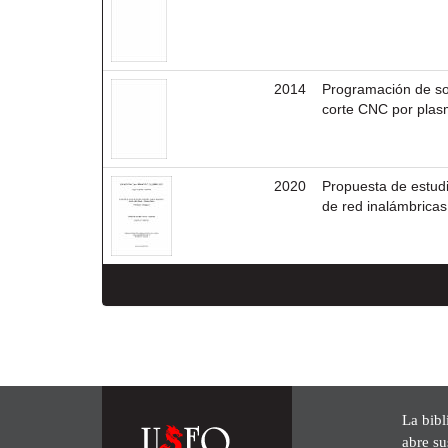
2014
Programación de so
corte CNC por plasm
2020
Propuesta de estudio
de red inalámbricas
La bibl
abre su