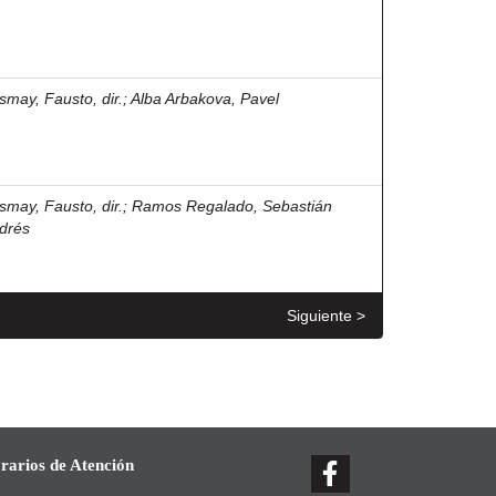
smay, Fausto, dir.
;
Alba Arbakova, Pavel
smay, Fausto, dir.
;
Ramos Regalado, Sebastián
drés
Siguiente >
rarios de Atención