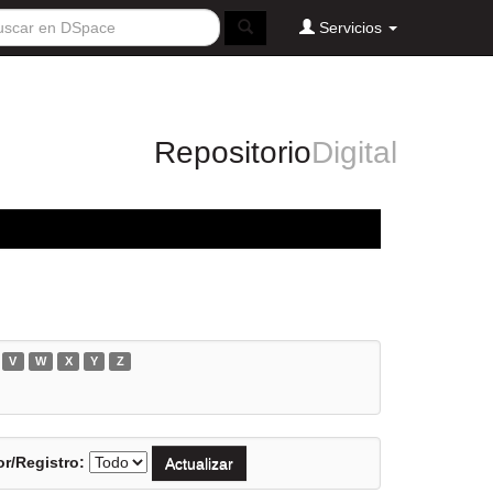
Servicios
Repositorio
Digital
V
W
X
Y
Z
r/Registro: