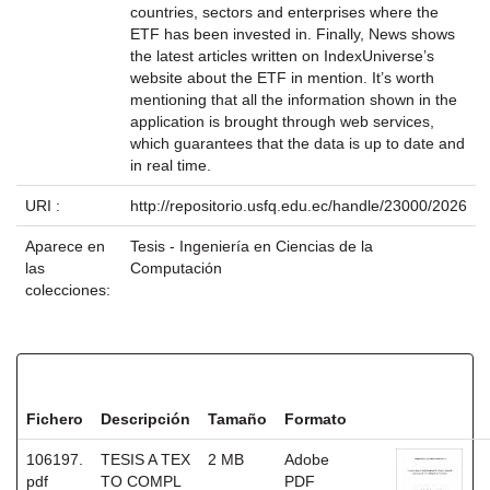
countries, sectors and enterprises where the
ETF has been invested in. Finally, News shows
the latest articles written on IndexUniverse’s
website about the ETF in mention. It’s worth
mentioning that all the information shown in the
application is brought through web services,
which guarantees that the data is up to date and
in real time.
URI :
http://repositorio.usfq.edu.ec/handle/23000/2026
Aparece en
Tesis - Ingeniería en Ciencias de la
las
Computación
colecciones:
Ficheros en este ítem:
Fichero
Descripción
Tamaño
Formato
106197.
TESIS A TEX
2 MB
Adobe
pdf
TO COMPL
PDF