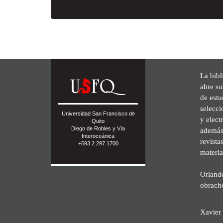
La bibl
abre su
de est
selecci
Universidad San Francisco de
y elect
Quito
Diego de Robles y Vía
además 
Interoceánica
revista
+593 2 297 1700
materia
Orland
obrach
Xavier 