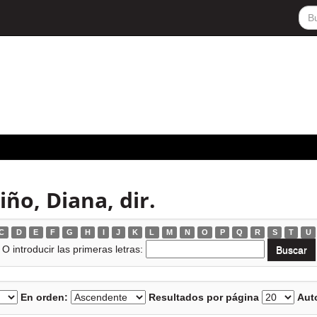
ño, Diana, dir.
C
D
E
F
G
H
I
J
K
L
M
N
O
P
Q
R
S
T
U
O introducir las primeras letras:
En orden:
Resultados por página
Auto