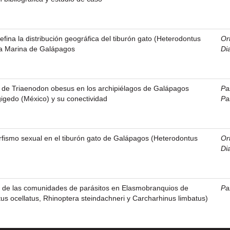
efina la distribución geográfica del tiburón gato (Heterodontus
Ort
va Marina de Galápagos
Dia
a de Triaenodon obesus en los archipiélagos de Galápagos
Pa
gigedo (México) y su conectividad
Pa
rfismo sexual en el tiburón gato de Galápagos (Heterodontus
Ort
Dia
n de las comunidades de parásitos en Elasmobranquios de
Pa
s ocellatus, Rhinoptera steindachneri y Carcharhinus limbatus)