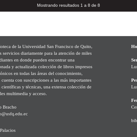
Mostrando resultados 1 a 8 de 8
ioteca de la Universidad San Francisco de Quito,
Ho
s servicios diariamente para la atención de miles
udiantes en donde pueden encontrar una
Se
onada y actualizada colección de libros impresos
Lu
rónicos en todas las áreas del conocimiento,
cuenta con suscripciones a las más importantes
Pe
s científicas y técnicas, una extensa colección de
Lu
les multimedia y acceso.
Fer
o Bracho
Ce
o@usfq.edu.ec
bi
Palacios