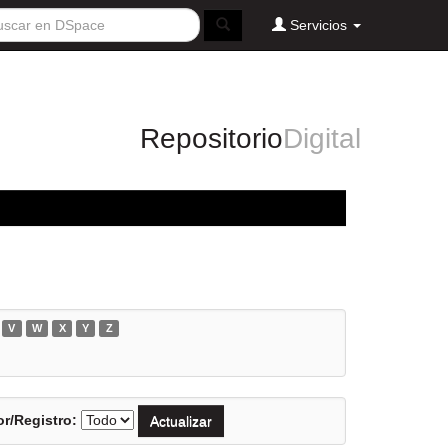
Servicios
Repositorio
Digital
V
W
X
Y
Z
r/Registro: