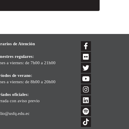
rarios de Atención
mestres regulares:
nes a viernes: de 7h00 a 21h00
ríodos de verano:
nes a viernes: de 8h00 a 20h00
iados oficiales:
rrada con aviso previo
blio@usfq.edu.ec