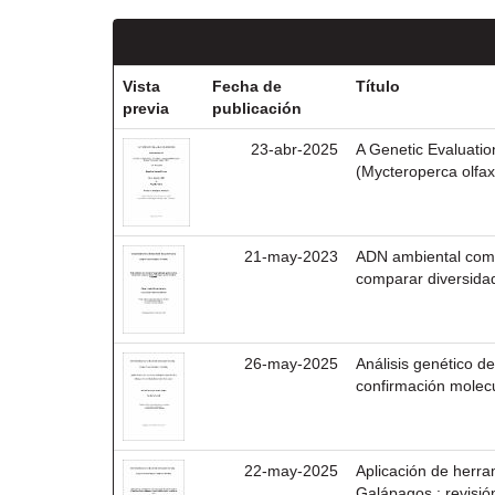
Vista
Fecha de
Título
previa
publicación
23-abr-2025
A Genetic Evaluatio
(Mycteroperca olfax
21-may-2023
ADN ambiental como
comparar diversida
26-may-2025
Análisis genético d
confirmación molecu
22-may-2025
Aplicación de herra
Galápagos : revisión