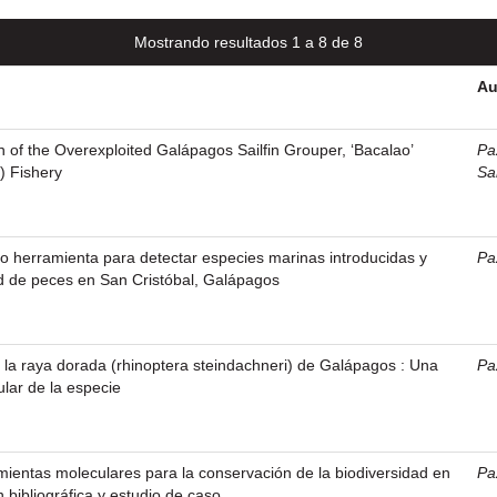
Mostrando resultados 1 a 8 de 8
Au
n of the Overexploited Galápagos Sailfin Grouper, ‘Bacalao’
Pa
) Fishery
Sa
 herramienta para detectar especies marinas introducidas y
Pa
d de peces en San Cristóbal, Galápagos
e la raya dorada (rhinoptera steindachneri) de Galápagos : Una
Pa
lar de la especie
mientas moleculares para la conservación de la biodiversidad en
Pa
 bibliográfica y estudio de caso