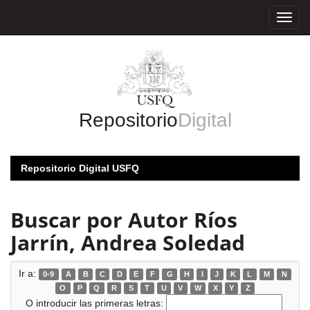
Skip
navigation
Repositorio
Digital
Repositorio Digital USFQ
Buscar por Autor Ríos
Jarrín, Andrea Soledad
Ir a:
0-9
A
B
C
D
E
F
G
H
I
J
K
L
M
N
O
P
Q
R
S
T
U
V
W
X
Y
Z
O introducir las primeras letras: