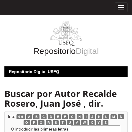
Skip
navigation
Repositorio
Digital
Repositorio Digital USFQ
Buscar por Autor Recalde
Rosero, Juan José , dir.
Ir a:
0-9
A
B
C
D
E
F
G
H
I
J
K
L
M
N
O
P
Q
R
S
T
U
V
W
X
Y
Z
O introducir las primeras letras: