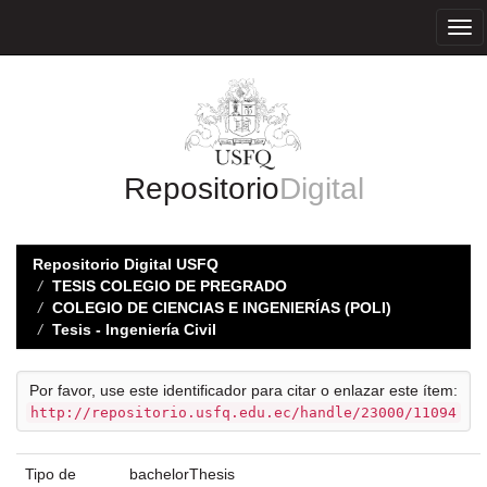
Skip
navigation
Repositorio
Digital
Repositorio Digital USFQ
TESIS COLEGIO DE PREGRADO
COLEGIO DE CIENCIAS E INGENIERÍAS (POLI)
Tesis - Ingeniería Civil
Por favor, use este identificador para citar o enlazar este ítem:
http://repositorio.usfq.edu.ec/handle/23000/11094
Tipo de
bachelorThesis