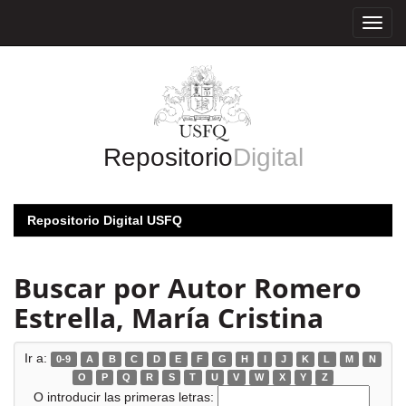
Skip
navigation
Repositorio
Digital
Repositorio Digital USFQ
Buscar por Autor Romero
Estrella, María Cristina
Ir a:
0-9
A
B
C
D
E
F
G
H
I
J
K
L
M
N
O
P
Q
R
S
T
U
V
W
X
Y
Z
O introducir las primeras letras: