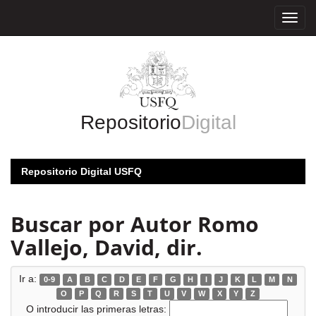
Skip
navigation
Repositorio
Digital
Repositorio Digital USFQ
Buscar por Autor Romo
Vallejo, David, dir.
Ir a:
0-9
A
B
C
D
E
F
G
H
I
J
K
L
M
N
O
P
Q
R
S
T
U
V
W
X
Y
Z
O introducir las primeras letras: