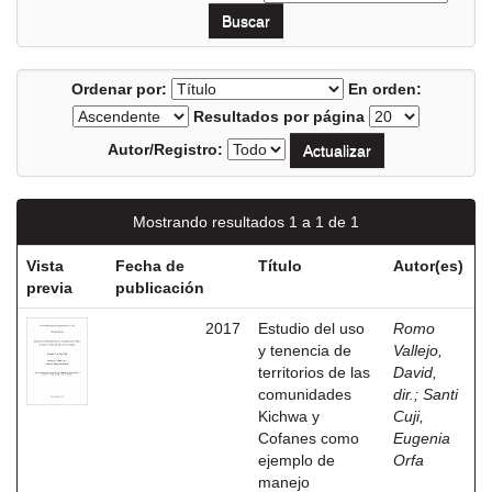
Ordenar por:
En orden:
Resultados por página
Autor/Registro:
Mostrando resultados 1 a 1 de 1
Vista
Fecha de
Título
Autor(es)
previa
publicación
2017
Estudio del uso
Romo
y tenencia de
Vallejo,
territorios de las
David,
comunidades
dir.
;
Santi
Kichwa y
Cuji,
Cofanes como
Eugenia
ejemplo de
Orfa
manejo