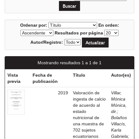
Ordenar por:
En orden:
Resultados por página
Autor/Registro:
Mostrando resultados 1 a 1 de 1
Vista
Fecha de
Título
Autor(es)
previa
publicación
2019
Valoración de
Villar,
ingesta de calcio
Mónica
de acuerdo al
Mónica,
estado
dir.
;
nutricional de
Bolaños
una muestra de
Villacís,
702 sujetos
Karla
ecuatorianos
Gabriela
;