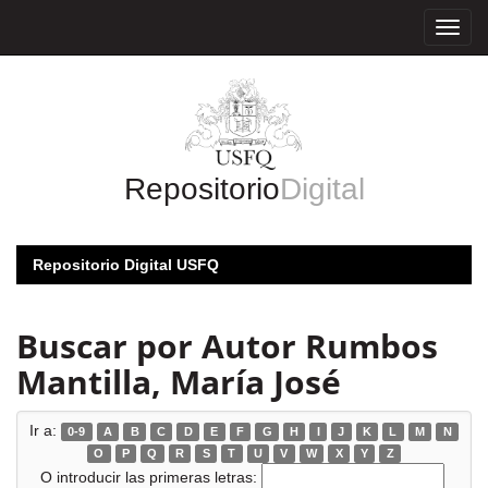
Skip
navigation
Repositorio
Digital
Repositorio Digital USFQ
Buscar por Autor Rumbos
Mantilla, María José
Ir a:
0-9
A
B
C
D
E
F
G
H
I
J
K
L
M
N
O
P
Q
R
S
T
U
V
W
X
Y
Z
O introducir las primeras letras: