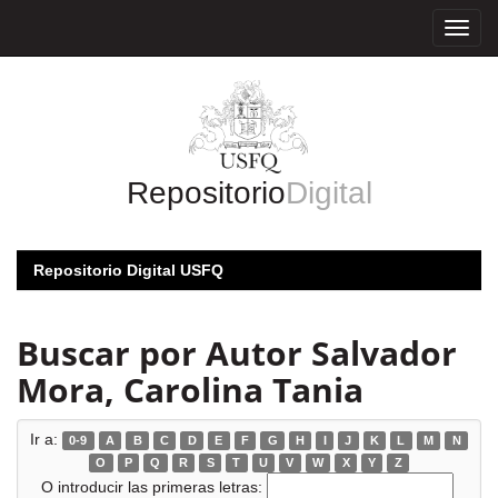
Skip
navigation
Repositorio
Digital
Repositorio Digital USFQ
Buscar por Autor Salvador
Mora, Carolina Tania
Ir a:
0-9
A
B
C
D
E
F
G
H
I
J
K
L
M
N
O
P
Q
R
S
T
U
V
W
X
Y
Z
O introducir las primeras letras: